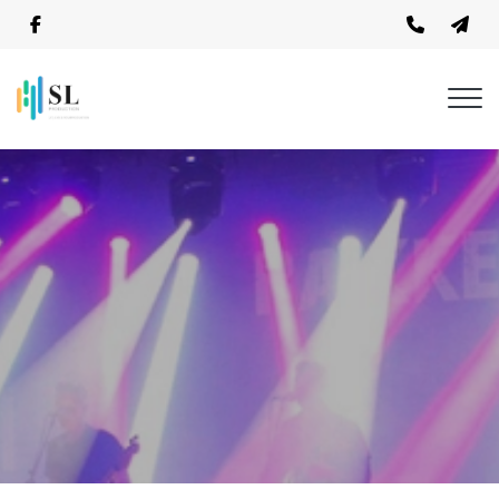
Gå
til
hovedindhold